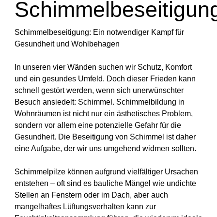
Schimmelbeseitigun
service/spezialreinigung-sellin.html
https://neocities1.neocities.org/reinigung-
service/spezialreinigung-gohren.html
Schimmelbeseitigung: Ein notwendiger Kampf für
https://neocities1.neocities.org/reinigung-
Gesundheit und Wohlbehagen
service/reinigungsprodukte-und-gerate-
baabe.html
In unseren vier Wänden suchen wir Schutz, Komfort
https://neocities1.neocities.org/reinigung-
und ein gesundes Umfeld. Doch dieser Frieden kann
service/reinigungsprodukte-und-gerate-
schnell gestört werden, wenn sich unerwünschter
thiessow.html
Besuch ansiedelt: Schimmel. Schimmelbildung in
https://neocities1.neocities.org/reinigung-
Wohnräumen ist nicht nur ein ästhetisches Problem,
service/reinigungsprodukte-und-gerate-
sondern vor allem eine potenzielle Gefahr für die
sellin.html
Gesundheit. Die Beseitigung von Schimmel ist daher
https://neocities1.neocities.org/reinigung-
eine Aufgabe, der wir uns umgehend widmen sollten.
service/reinigungsprodukte-und-gerate-
gohren.html
Schimmelpilze können aufgrund vielfältiger Ursachen
https://neocities1.neocities.org/reinigung-
entstehen – oft sind es bauliche Mängel wie undichte
service/dienstleistermanagement-und-
Stellen an Fenstern oder im Dach, aber auch
qualitatssicherung-baabe.html
mangelhaftes Lüftungsverhalten kann zur