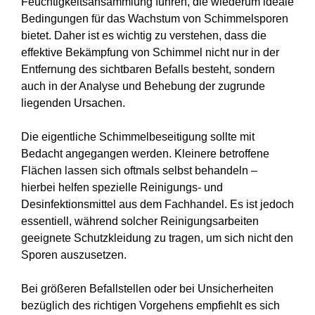
https://neocities1.neocities.org/reinigung-
Feuchtigkeitsansammlung führen, die wiederum ideale
service/dienstleistermanagement-und-
Bedingungen für das Wachstum von Schimmelsporen
qualitatssicherung-thiessow.html
bietet. Daher ist es wichtig zu verstehen, dass die
https://neocities1.neocities.org/reinigung-
effektive Bekämpfung von Schimmel nicht nur in der
service/dienstleistermanagement-und-
Entfernung des sichtbaren Befalls besteht, sondern
qualitatssicherung-sellin.html
auch in der Analyse und Behebung der zugrunde
https://neocities1.neocities.org/reinigung-
liegenden Ursachen.
service/dienstleistermanagement-und-
qualitatssicherung-gohren.html
Die eigentliche Schimmelbeseitigung sollte mit
https://neocities1.neocities.org/reinigung-
Bedacht angegangen werden. Kleinere betroffene
service/privacy-policy.html
Flächen lassen sich oftmals selbst behandeln –
https://neocities1.neocities.org/reinigung-
hierbei helfen spezielle Reinigungs- und
service/sitemap.html
Desinfektionsmittel aus dem Fachhandel. Es ist jedoch
https://neocities1.neocities.org/reinigung-
essentiell, während solcher Reinigungsarbeiten
service/sitemap.xml
geeignete Schutzkleidung zu tragen, um sich nicht den
https://neocities1.neocities.org/reinigung-
Sporen auszusetzen.
service/about-us.html
https://neocities1.neocities.org/reinigung-
Bei größeren Befallstellen oder bei Unsicherheiten
service/feed.xml
bezüglich des richtigen Vorgehens empfiehlt es sich